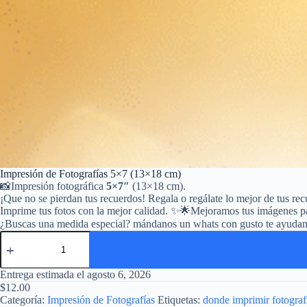
Impresión de Fotografías 5×7 (13×18 cm)
📸Impresión fotográfica
5×7″
(13×18 cm).
¡Que no se pierdan tus recuerdos! Regala o regálate lo mejor de tus re
Imprime tus fotos con la mejor calidad. ✨🌟Mejoramos tus imágenes p
¿Buscas una medida especial? mándanos un whats con gusto te ayuda
Impresión
de
Fotografías
5x7
Entrega estimada el agosto 6, 2026
(13x18
$
12.00
cm)
Categoría:
Impresión de Fotografías
Etiquetas:
donde imprimir fotograf
cantidad