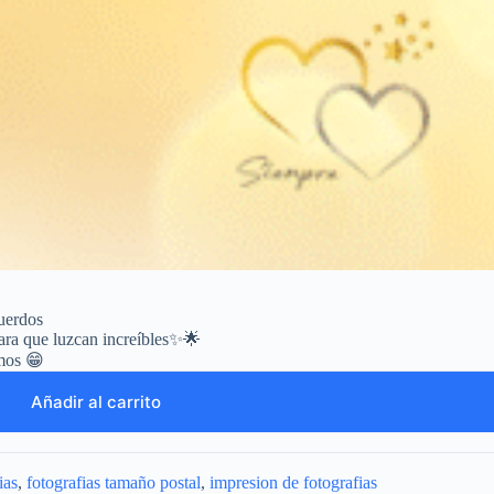
cuerdos
ara que luzcan increíbles✨🌟
mos 😁
Añadir al carrito
ias
,
fotografias tamaño postal
,
impresion de fotografias