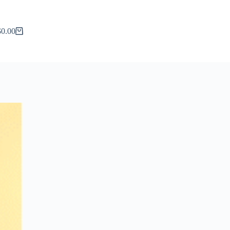
$
0.00
arro
de
compra