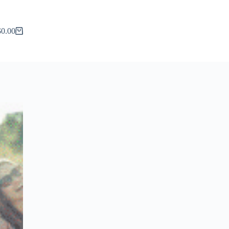
$
0.00
arro
de
compra