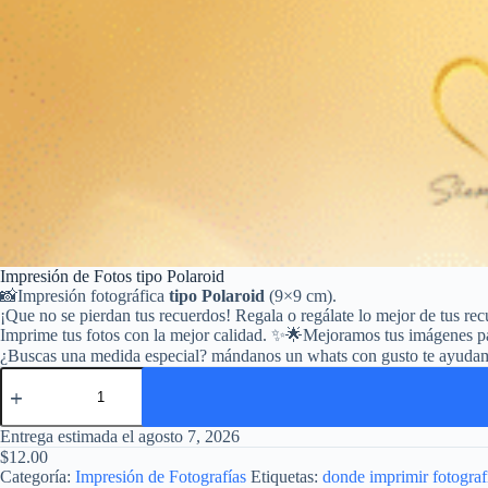
Impresión de Fotos tipo Polaroid
📸Impresión fotográfica
tipo Polaroid
(9×9 cm).
¡Que no se pierdan tus recuerdos! Regala o regálate lo mejor de tus re
Imprime tus fotos con la mejor calidad. ✨🌟Mejoramos tus imágenes p
¿Buscas una medida especial? mándanos un whats con gusto te ayuda
Impresión
de
Fotos
tipo
Entrega estimada el agosto 7, 2026
Polaroid
$
12.00
cantidad
Categoría:
Impresión de Fotografías
Etiquetas:
donde imprimir fotograf