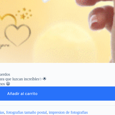
cuerdos
ara que luzcan increíbles✨🌟
mos 😁
Añadir al carrito
ias
,
fotografias tamaño postal
,
impresion de fotografias