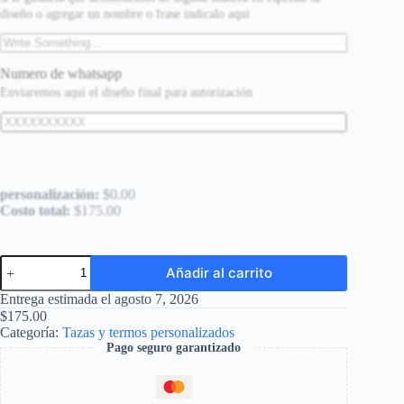
diseño o agregar un nombre o frase indicalo aqui
Numero de whatsapp
Enviaremos aqui el diseño final para autorización
personalización:
$
0.00
Costo total:
$
175.00
Lata
Añadir al carrito
tipo
refresco
Entrega estimada el agosto 7, 2026
cantidad
$
175.00
Categoría:
Tazas y termos personalizados
Pago seguro garantizado